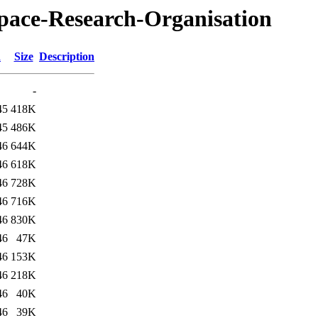
Space-Research-Organisation
d
Size
Description
-
45
418K
45
486K
46
644K
46
618K
46
728K
46
716K
46
830K
46
47K
46
153K
46
218K
46
40K
46
39K